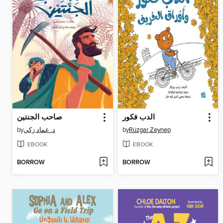
الدب فكور
صاحب الجنتين
by
د. عماد زكي
by
Rüzgar Zeynep
EBOOK
EBOOK
BORROW
BORROW