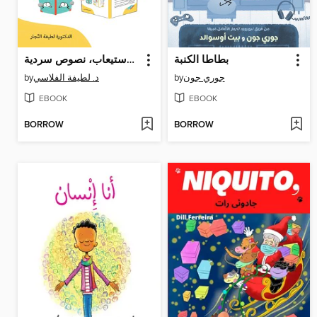
بطاطا الكنبة
سلسلة أحب القراءة: مستوى الفهم والاستيعاب، نصوص سردية
by
د. لطيفة الفلاسي
by
جوري جون
EBOOK
EBOOK
BORROW
BORROW