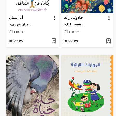
جادوئی رات
أنا إنسان
by
سوزان فيردي
by
Dill Ferreira
EBOOK
EBOOK
BORROW
BORROW