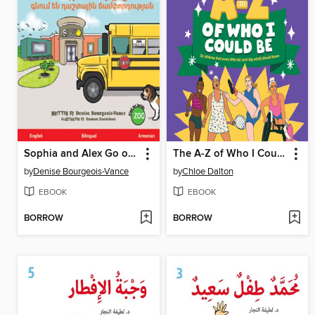
Sophia and Alex Go on a Field Trip
The A-Z of Who I Could Be
by
Denise Bourgeois-Vance
by
Chloe Dalton
EBOOK
EBOOK
BORROW
BORROW